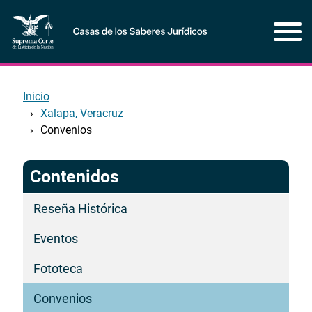
Pasar
al
contenido
principal
Inicio
Xalapa, Veracruz
Convenios
Contenidos
Reseña Histórica
Eventos
Fototeca
Convenios