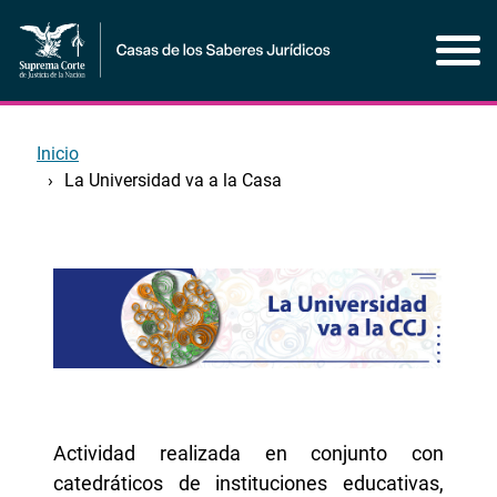
Pasar
al
contenido
principal
Inicio
La Universidad va a la Casa
Inicio
del
La
contenido
Universidad
principal
va
a
la
Actividad realizada en conjunto con
Casa
catedráticos de instituciones educativas,