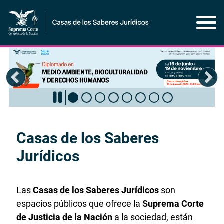
Pasar
al
contenido
principal
Diapositiva anterior
Diap
Inicio
Casas de los Saberes
del
contenido
Jurídicos
principal
Las
Casas de los Saberes Jurídicos
son
espacios públicos que ofrece la
Suprema Corte
de Justicia de la Nación
a la sociedad, están